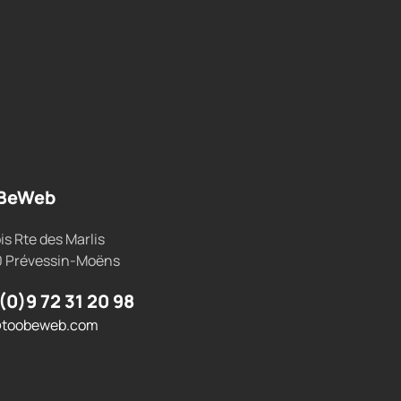
BeWeb
is Rte des Marlis
0 Prévessin-Moëns
(0)9 72 31 20 98
@toobeweb.com