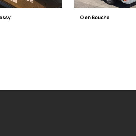
Cessy
O en Bouche