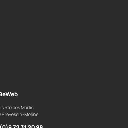
BeWeb
is Rte des Marlis
0 Prévessin-Moëns
(0)9 72 31 20 98