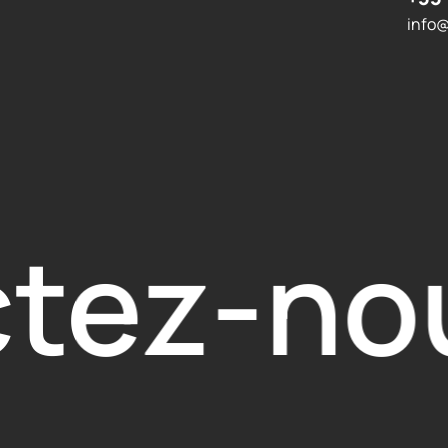
info
tez-no