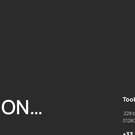
ION…
Too
228 b
0128
+33 